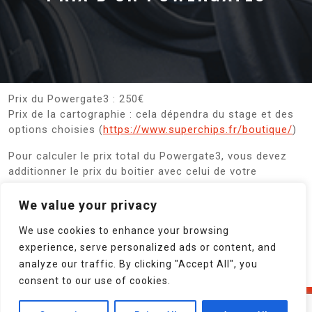
Prix du Powergate3 : 250€
Prix de la cartographie : cela dépendra du stage et des
options choisies (
https://www.superchips.fr/boutique/
)
Pour calculer le prix total du Powergate3, vous devez
additionner le prix du boitier avec celui de votre
cartographie plus vos options.
We value your privacy
Pour nos clients VIP, nous pouvons personnaliser les
icônes des menus du boitier Powergate3. Le prix
We use cookies to enhance your browsing
dépendra directement du temps passé sur le design des
experience, serve personalized ads or content, and
icônes.
analyze our traffic. By clicking "Accept All", you
consent to our use of cookies.
Copyright© 2014-2026 Superchips, tous droits
Contactez-nous