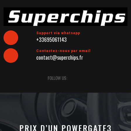
Skip
to
content
Support via whatsapp
+33695061143
Contactez-nous par email
contact@superchips.fr
Open
FOLLOW US:
Button
PRIX D’UN POWERGATE3