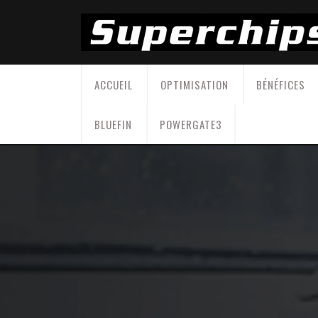
Skip
to
content
ACCUEIL
OPTIMISATION
BÉNÉFICES
BLUEFIN
POWERGATE3