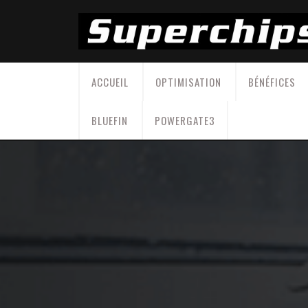
Skip
to
content
ACCUEIL
OPTIMISATION
BÉNÉFICES
BLUEFIN
POWERGATE3