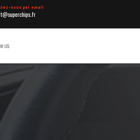
ctez-nous par email
t@superchips.fr
W US: