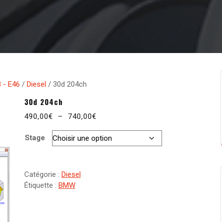
 - E46
/
Diesel
/ 30d 204ch
30d 204ch
Plage
490,00
€
–
740,00
€
de
Stage
prix :
490,00€
à
740,00€
Catégorie :
Diesel
Étiquette :
BMW