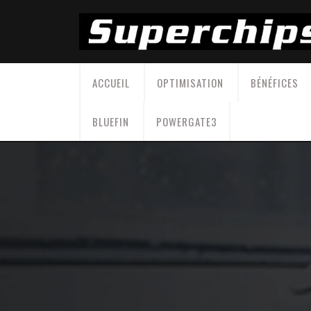
Skip
to
content
ACCUEIL
OPTIMISATION
BÉNÉFICES
BLUEFIN
POWERGATE3