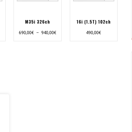
M35i 326ch
16i (1.5T) 102ch
Plage
690,00
€
–
940,00
€
490,00
€
de
prix :
690,00€
à
940,00€