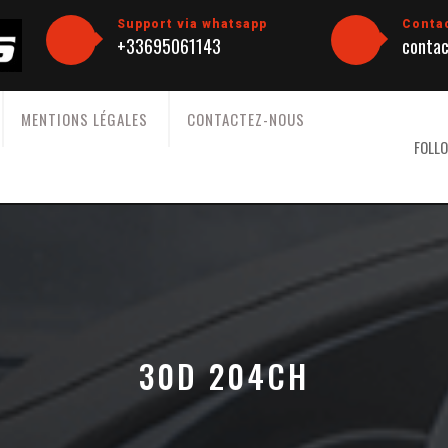
Support via whatsapp
Conta
+33695061143
contac
MENTIONS LÉGALES
CONTACTEZ-NOUS
FOLLO
30D 204CH