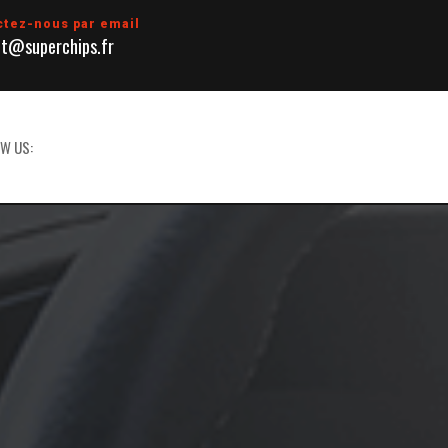
ctez-nous par email
t@superchips.fr
W US: